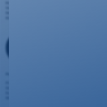
Kontakt
Vertriebspartner
Netzausbau
Kündigung
Portalseiten
Privatkunden
Geschäftskunden
Kundencenter
Webmail