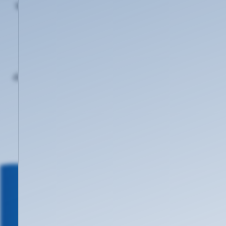
Wir bieten flexible, anpassbare Vorlagen und
regelmäßige Trainings, um eine positive
Security Awareness Kultur zu fördern.
Simulieren Sie realistische Phishing-Angriffe
und nutzen Sie umfassendes Reporting, um
das Sicherheitsbewusstsein gezielt zu stärken
und das Angriffsrisiko zu verringern.
Kontaktieren Sie uns noch heute!