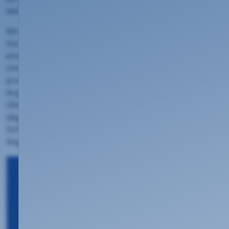
weitere Verteidigungslinie betrachten.
Wir bieten Ihnen flexible, individuell anpassbare
Vorlagen und regelmäßige Trainings an, mit denen Sie
eine positive Security Awareness Kultur in Ihrem
Unternehmen fördern können. Simulieren Sie
praxisnahe, realistische und anspruchsvolle Phishing-
Angriffe. Das umfassende Reporting schafft einen
Überblick wie Ihre Benutzer in der Kampagne
abgeschnitten haben. So ist es möglich, gezielt das
Sicherheitsbewusstsein zu verbessern und Ihr
Angriffsrisiko zu verringern.
Ihre Vorteile
Sensibilisieren Sie Ihre Mitarbeiter
zum Schutz Ihres Unternehmens