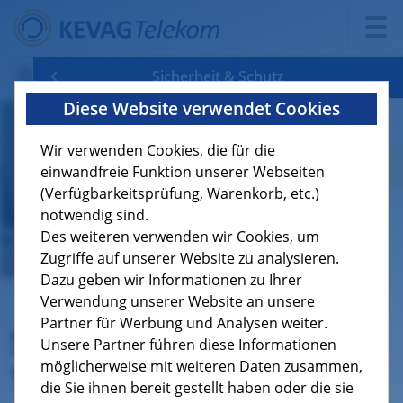
Sicherheit & Schutz
Diese Website verwendet Cookies
Verfügbarkeit
Internet & Telefon
Managed Firewall
4
Wir verwenden Cookies, die für die
Produkte
Beratung & Administration
Security Awareness Training
5
4
einwandfreie Funktion unserer Webseiten
(Verfügbarkeitsprüfung, Warenkorb, etc.)
Über uns
Netzwerke & Carrier
Managed WLAN
4
3
notwendig sind.
Des weiteren verwenden wir Cookies, um
Jobs
Rechenzentrum & Cloud
Endpoint Security
4
Zugriffe auf unserer Website zu analysieren.
Dazu geben wir Informationen zu Ihrer
Verwendung unserer Website an unsere
Sicherheit & Schutz
Reaktiver Schutz vor DDoS-Attacken
6
Partner für Werbung und Analysen weiter.
Security Awareness
Unsere Partner führen diese Informationen
Privatkunden
Managed Network Service
möglicherweise mit weiteren Daten zusammen,
Training
die Sie ihnen bereit gestellt haben oder die sie