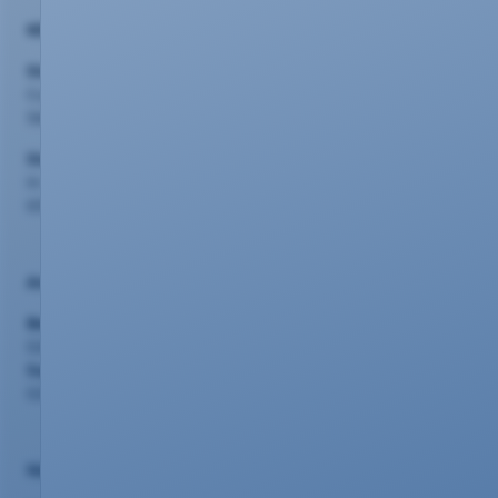
KEVAG Telekom GmbH
Standort Koblenz:
Cusanusstraße 7
56073 Koblenz
Standort Limburg:
In den Fritzenstücker 17
65549 Limburg a.d. Lahn
Ansprechpartner
Beratung
0261 20 16 22 12
Support
0261 20 16 22 33
Nützliches