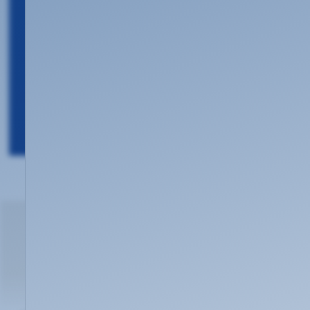
Flexible, individuell anpassbare
Vorlagen und regelmäßige Trainings
Simulieren Sie praxisnahe,
realistische und anspruchsvolle
Phishing-Angriffe
Reporting über Abschneiden der
Kampagnen
Wir schulen Ihre
Mitarbeiter